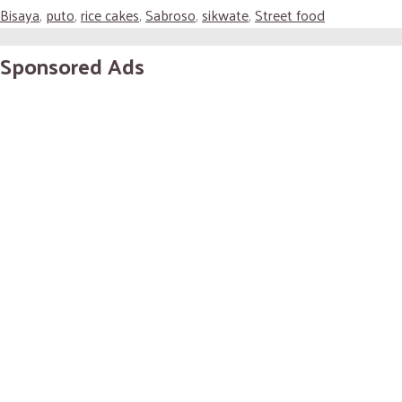
Bisaya
,
puto
,
rice cakes
,
Sabroso
,
sikwate
,
Street food
Sponsored Ads