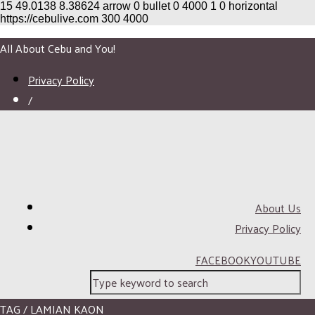
15
49.0138
8.38624
arrow
0
bullet
0
4000
1
0
horizontal
https://cebulive.com
300
4000
All About Cebu and You!
Privacy Policy
/
About Us
Privacy Policy
FACEBOOK
YOUTUBE
TAG / LAMIAN KAON