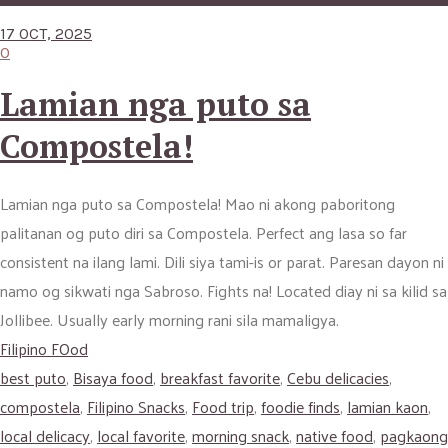
17 OCT, 2025
0
Lamian nga puto sa
Compostela!
Lamian nga puto sa Compostela! Mao ni akong paboritong
palitanan og puto diri sa Compostela. Perfect ang lasa so far
consistent na ilang lami. Dili siya tami-is or parat. Paresan dayon ni
namo og sikwati nga Sabroso. Fights na! Located diay ni sa kilid sa
Jollibee. Usually early morning rani sila mamaligya.
Filipino FOod
best puto
,
Bisaya food
,
breakfast favorite
,
Cebu delicacies
,
compostela
,
Filipino Snacks
,
Food trip
,
foodie finds
,
lamian kaon
,
local delicacy
,
local favorite
,
morning snack
,
native food
,
pagkaong