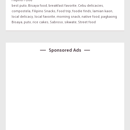
best puto
,
Bisaya food
,
breakfast favorite
,
Cebu delicacies
,
compostela
,
Filipino Snacks
,
Food trip
,
foodie finds
,
lamian kaon
,
local delicacy
,
local favorite
,
morning snack
,
native food
,
pagkaong
Bisaya
,
puto
,
rice cakes
,
Sabroso
,
sikwate
,
Street food
Sponsored Ads