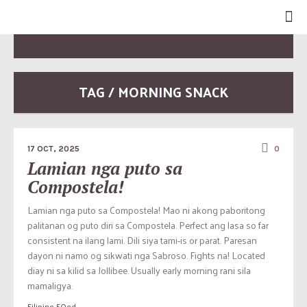
TAG / MORNING SNACK
17 OCT, 2025
0
Lamian nga puto sa
Compostela!
Lamian nga puto sa Compostela! Mao ni akong paboritong
palitanan og puto diri sa Compostela. Perfect ang lasa so far
consistent na ilang lami. Dili siya tami-is or parat. Paresan
dayon ni namo og sikwati nga Sabroso. Fights na! Located
diay ni sa kilid sa Jollibee. Usually early morning rani sila
mamaligya.
Filipino FOod